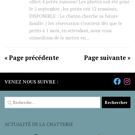
offert 4 petits oursons! Les photos ont été prise
le 5 septembre , les petits ont 12 semaines.
DISPONIBLE : Le chaton cherche sa future
famille. ( les réservation s’ouvrent dès que le
petits à 1 mois, en attendant, nous vous
conseillons de le mettre en...
« Page précédente
Page suivante »
VENEZ NOUS SUIVRE :
Rechercher :
ACTUALITÉ DE LA CHATTERIE