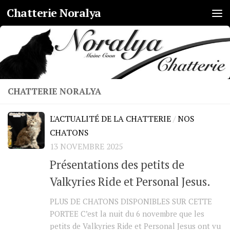
Chatterie Noralya
Skip to content
CHATTERIE NORALYA
L'ACTUALITÉ DE LA CHATTERIE
/
NOS
CHATONS
13 NOVEMBRE 2025
Présentations des petits de
Valkyries Ride et Personal Jesus.
PLUS DE CHATONS DISPONIBLES SUR CETTE
PORTEE C’est la nuit du 6 novembre que les
petits de Valkyries Ride et Personal Jesus ont vu