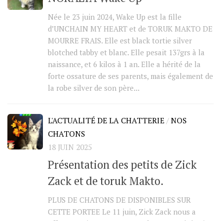
Née le 23 juin 2024, Wake Up est la fille
d’UNCHAIN MY HEART et de TORUK MAKTO DE
MOURRE FRAIS. Elle est black tortie silver
blotched tabby et blanc. Elle pesait 137grs à la
naissance, et 6 kilos à 1 an. Elle a hérité de la
forte ossature de ses parents, mais également de
la robe silver de son père...
L'ACTUALITÉ DE LA CHATTERIE
/
NOS
CHATONS
18 JUIN 2025
Présentation des petits de Zick
Zack et de toruk Makto.
PLUS DE CHATONS DE DISPONIBLES SUR
CETTE PORTEE Le 11 juin, Zick Zack nous a