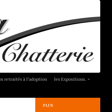
s retraités à l’adoption
les Expositions.
PLUS