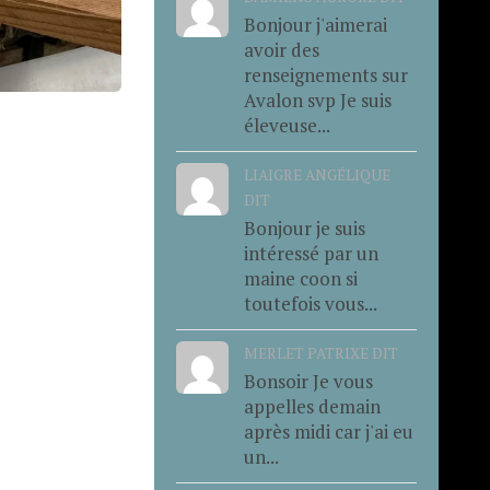
Bonjour j'aimerai
avoir des
renseignements sur
Avalon svp Je suis
éleveuse...
LIAIGRE ANGÉLIQUE
DIT
Bonjour je suis
intéressé par un
maine coon si
toutefois vous...
MERLET PATRIXE DIT
Bonsoir Je vous
appelles demain
après midi car j'ai eu
un...