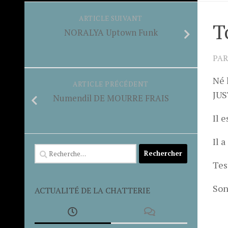
ARTICLE SUIVANT
T
NORALYA Uptown Funk
PA
Né 
ARTICLE PRÉCÉDENT
JUS
Numendil DE MOURRE FRAIS
Il e
Il 
Rechercher :
Tes
Son
ACTUALITÉ DE LA CHATTERIE