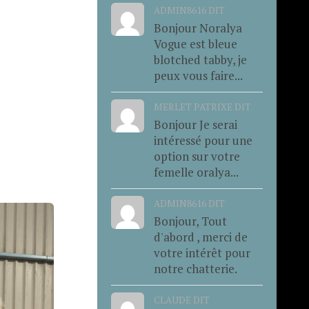
ADMIN8616 DIT
Bonjour Noralya
Vogue est bleue
blotched tabby, je
peux vous faire...
MERLET PATRIXE DIT
Bonjour Je serai
intéressé pour une
option sur votre
femelle oralya...
ADMIN8616 DIT
Bonjour, Tout
d'abord , merci de
votre intérêt pour
notre chatterie.
CLAUDE DIT