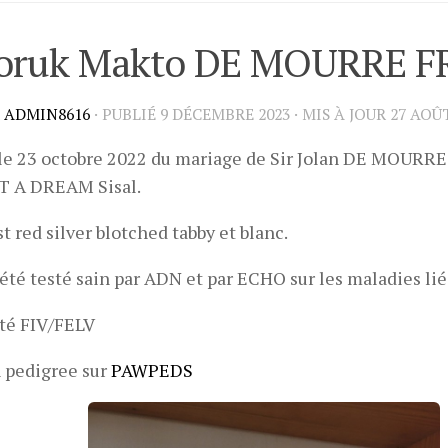
oruk Makto DE MOURRE F
R
ADMIN8616
· PUBLIÉ
9 DÉCEMBRE 2023
· MIS À JOUR
27 AOÛT
le 23 octobre 2022 du mariage de Sir Jolan DE MOURRE
T A DREAM Sisal.
st red silver blotched tabby et blanc.
a été testé sain par ADN et par ECHO sur les maladies lié
té FIV/FELV
 pedigree sur
PAWPEDS