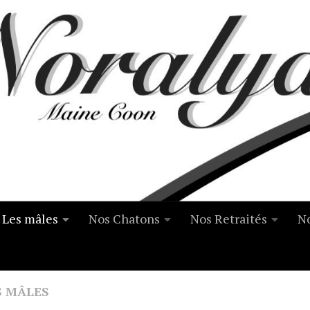
Les mâles
Nos Chatons
Nos Retraités
No
S MÂLES