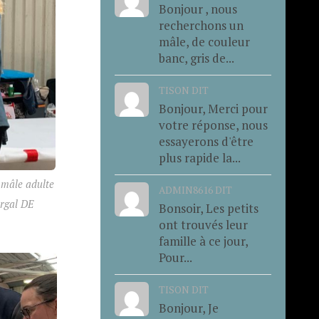
Bonjour , nous
recherchons un
mâle, de couleur
banc, gris de...
TISON DIT
Bonjour, Merci pour
votre réponse, nous
essayerons d'être
plus rapide la...
e mâle adulte
ADMIN8616 DIT
orgal DE
Bonsoir, Les petits
ont trouvés leur
famille à ce jour,
Pour...
TISON DIT
Bonjour, Je