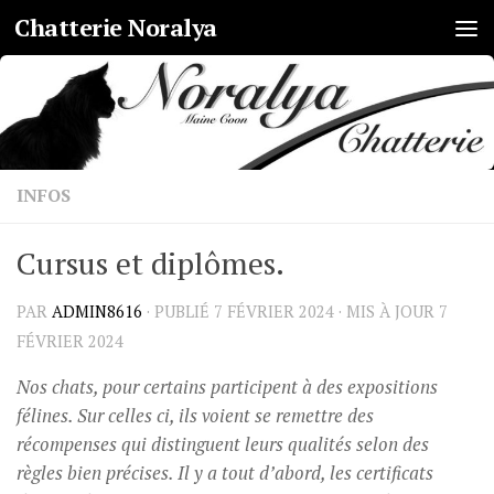
Chatterie Noralya
Skip to content
INFOS
Cursus et diplômes.
PAR
ADMIN8616
· PUBLIÉ
7 FÉVRIER 2024
· MIS À JOUR
7
FÉVRIER 2024
Nos chats, pour certains participent à des expositions
félines. Sur celles ci, ils voient se remettre des
récompenses qui distinguent leurs qualités selon des
règles bien précises. Il y a tout d’abord, les certificats