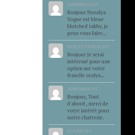
ADMIN8616 DIT
Bonjour Noralya
Vogue est bleue
blotched tabby, je
peux vous faire...
MERLET PATRIXE DIT
Bonjour Je serai
intéressé pour une
option sur votre
femelle oralya...
ADMIN8616 DIT
Bonjour, Tout
d'abord , merci de
votre intérêt pour
notre chatterie.
CLAUDE DIT