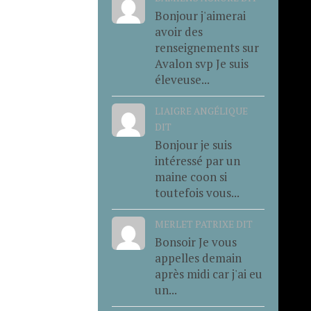
Bonjour j'aimerai
avoir des
renseignements sur
Avalon svp Je suis
éleveuse...
LIAIGRE ANGÉLIQUE
DIT
Bonjour je suis
intéressé par un
maine coon si
toutefois vous...
MERLET PATRIXE DIT
Bonsoir Je vous
appelles demain
après midi car j'ai eu
un...