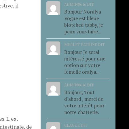
ADMIN8616 DIT
stive, il
Bonjour Noralya
Vogue est bleue
blotched tabby, je
peux vous faire...
MERLET PATRIXE DIT
Bonjour Je serai
intéressé pour une
option sur votre
femelle oralya...
ADMIN8616 DIT
Bonjour, Tout
d'abord , merci de
votre intérêt pour
notre chatterie.
. Il est
CLAUDE DIT
testinale, de