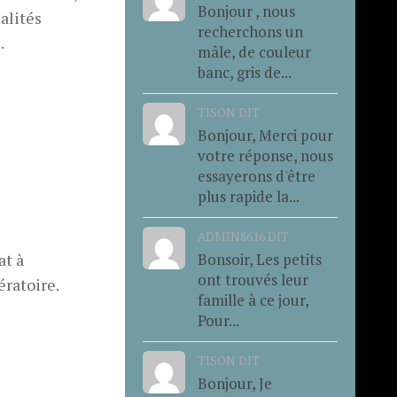
Bonjour , nous
alités
recherchons un
.
mâle, de couleur
banc, gris de...
TISON DIT
Bonjour, Merci pour
votre réponse, nous
essayerons d'être
plus rapide la...
ADMIN8616 DIT
Bonsoir, Les petits
at à
ont trouvés leur
ératoire.
famille à ce jour,
Pour...
TISON DIT
Bonjour, Je