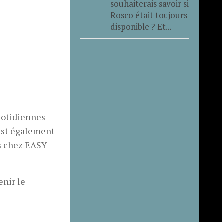
souhaiterais savoir si
Rosco était toujours
disponible ? Et...
uotidiennes
 est également
ns chez EASY
enir le