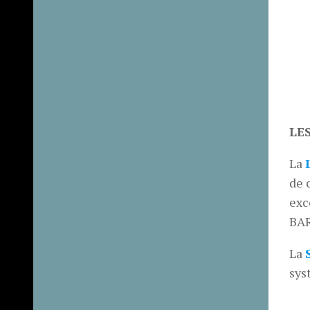
LE
La
de 
exc
BAR
La
sys