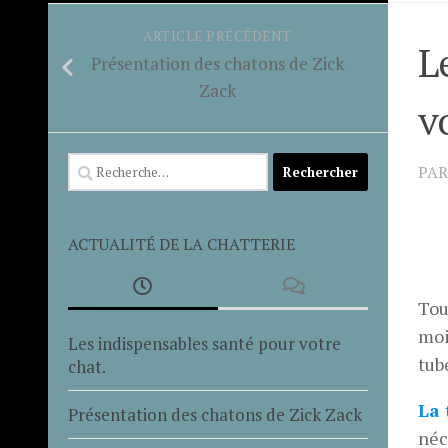
ARTICLE PRÉCÉDENT
L
Présentation des chatons de Zick
Zack
v
Rechercher :
PA
ACTUALITÉ DE LA CHATTERIE
Tou
moi
Les indispensables santé pour votre
tub
chat.
La 
Présentation des chatons de Zick Zack
néc