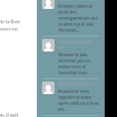
Bonjour j'aimerai
avoir des
renseignements sur
de la flore
Avalon svp Je suis
uverez en
éleveuse...
LIAIGRE ANGÉLIQUE
DIT
Bonjour je suis
intéressé par un
maine coon si
toutefois vous...
MERLET PATRIXE DIT
Bonsoir Je vous
appelles demain
après midi car j'ai eu
un...
, il agit