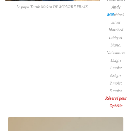
Le papa Toruk Makto DE MOURRE FRAIS.
Andy
Mâl
e
black
silver
blotched
tabby et
blanc.
Naissance:
132grs
1 mois:
686grs
2 mois:
3 mois:
Réservé pour
Ophélie