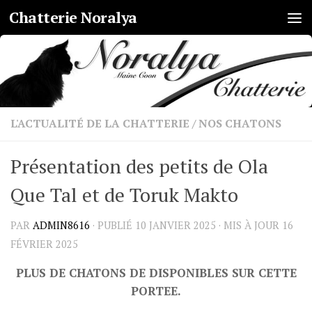
Chatterie Noralya
Skip to content
L'ACTUALITÉ DE LA CHATTERIE
/
NOS CHATONS
Présentation des petits de Ola
Que Tal et de Toruk Makto
PAR
ADMIN8616
· PUBLIÉ
10 JANVIER 2025
· MIS À JOUR
16
FÉVRIER 2025
PLUS DE CHATONS DE DISPONIBLES SUR CETTE
PORTEE.